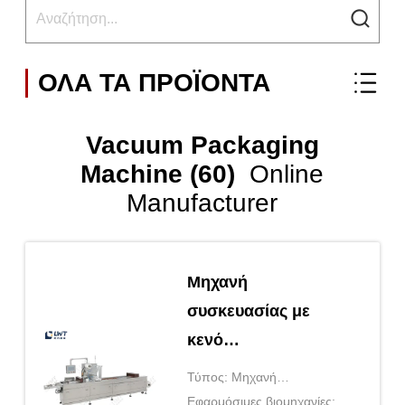
ΟΛΑ ΤΑ ΠΡΟΪΟΝΤΑ
Vacuum Packaging
Machine (60)
Online
Manufacturer
Μηχανή
συσκευασίας με
κενό
θερμοσχηματισμού
Τύπος: Μηχανή
τροποποιημένης
συσκευασίας κενού
Εφαρμόσιμες βιομηχανίες: