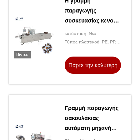
Η γραμμή
παραγωγής
συσκευασίας κενού
ζελατίνης με
κατάσταση: Νέο
κρύψιμο γάιδαρου
Τύπος πλαστικού: PE, PP,
PVC, PET, ABS, PS, EPS,
Βίντεο
Hip, PMMA
Πάρτε την καλύτερη
τιμή
Γραμμή παραγωγής
σακουλάκιας
αυτόματη μηχανή
συσκευασίας σκηνής