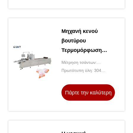
παραγωγής, εργοστάσια
τιμή
επισκε
Μηχανή κενού
βουτύρου
Τερμομόρφωση
ταινίας τέντωσης
Μέτρηση τσάντων:
Μηχανή
Αυτόματη καταμέτρηση
Πρωτότυπη ύλη: 304
συσκευασίας κενού
Ανοξείδωτος χάλυβας
Πάρτε την καλύτερη
τιμή