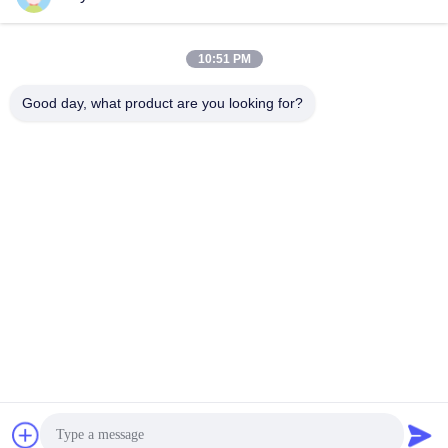
10:51 PM
ΥΠΟΒΟΛΉ
Good day, what product are you looking for?
ΔΙΕΎΘΥΝΣΗ
358 Huida Road, Zhangyan Town, Jinshan District, Σαγκάη
SHANGHAI LWT INTELLIGENT TECHNOLOGY
CO.,LTD
Καλή ποιότητα της Κίνας Γραμμή Παραγωγής
Κονσερβοποιημένων Τροφίμων Προμηθευτής.
Πνευματικά δικαιώματα © 2023-2026 SHANGHAI LWT
INTELLIGENT TECHNOLOGY CO.,LTD . Διατηρούνται
όλα τα πνευματικά δικαιώματα.