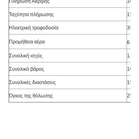
Πλήρωση Ακριβής
10 - 
Ταχύτητα πλήρωσης
15 - 
Ηλεκτρική τροφοδοσία
3P A
Προμήθεια αέρα
6 kg/
Συνολική ισχύς
1.2K
Συνολικό βάρος
160 κ
Συνολικές διαστάσεις
1500
Όγκος της θόλωσης
25L (