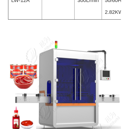
LW-12A
300L/min
50/60HZ
2.82KW