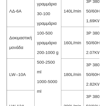
3P 380V
γραμμάρια
ΛΔ-6Α
140L/min
50/60HZ
30-100
1,69KW
γραμμάρια
100-500
3P 380V
Δοκιμαστική
γραμμάρια
160L/min
50/60HZ
μονάδα
200-1000 g
2.07KW
500-2500
3P 380V
ml
LW--10A
180L/min
50/60HZ
1000-5000
2.82KW
ml
3P 380V