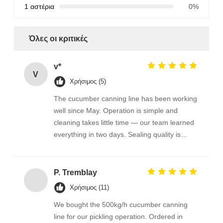
1 αστέρια
0%
Όλες οι κριτικές
v*
V
Χρήσιμος (5)
The cucumber canning line has been working
well since May. Operation is simple and
cleaning takes little time — our team learned
everything in two days. Sealing quality is
consistent and output meets our plan.
Support replies quickly to any question. Very
happy with the purchase.
P. Tremblay
Χρήσιμος (11)
We bought the 500kg/h cucumber canning
line for our pickling operation. Ordered in