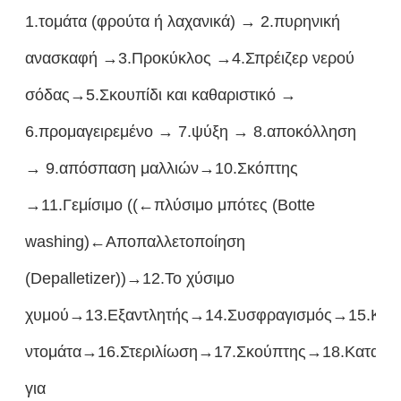
1.τομάτα (φρούτα ή λαχανικά) → 2.πυρηνική
ανασκαφή →3.Προκύκλος →4.Σπρέιζερ νερού
σόδας→5.Σκουπίδι και καθαριστικό →
6.προμαγειρεμένο → 7.ψύξη → 8.αποκόλληση
→ 9.απόσπαση μαλλιών→10.Σκόπτης
→11.Γεμίσιμο ((←πλύσιμο μπότες (Botte
washing)←Αποπαλλετοποίηση
(Depalletizer))→12.Το χύσιμο
χυμού→13.Εξαντλητής→14.Συσφραγισμός→15.Κατ
ντομάτα→16.Στεριλίωση→17.Σκούπτης→18.Κατασκ
για