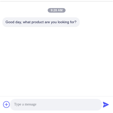
Γραμμή Παραγωγής
9:28 AM
Κονσερβοποιημένων Τροφίμων
Good day, what product are you looking for?
γραμμή παραγωγής
κονσερβοποιημένων λαχανικών
Μας στείλετε την έρευνά σας άμεσα
σε