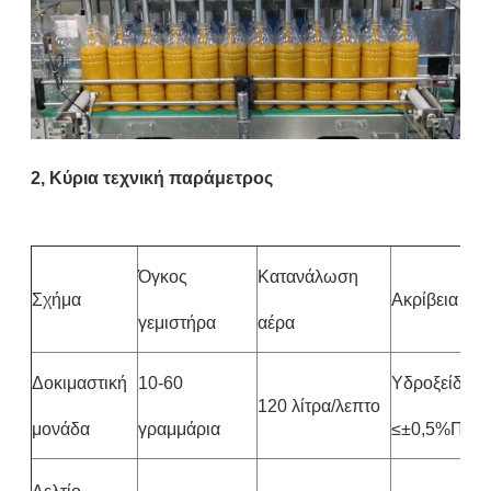
2, Κύρια τεχνική παράμετρος
Όγκος
Κατανάλωση
Σχήμα
Ακρίβεια π
γεμιστήρα
αέρα
Δοκιμαστική
10-60
Υδροξείδιο
120 λίτρα/λεπτο
μονάδα
γραμμάρια
≤±0,5%Πάστ