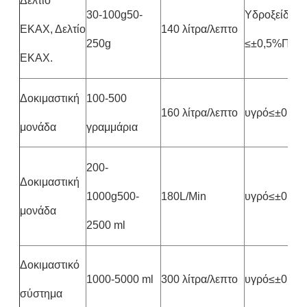
Δελτίο
30-100g50-
Υδροξείδιο
ΕΚΑΧ, Δελτίο
140 λίτρα/λεπτο
250g
≤±0,5%Πάστ
ΕΚΑΧ.
Δοκιμαστική
100-500
160 λίτρα/λεπτο
υγρό≤±0,5
μονάδα
γραμμάρια
200-
Δοκιμαστική
1000g500-
180L/Min
υγρό≤±0,5
μονάδα
2500 ml
Δοκιμαστικό
1000-5000 ml
300 λίτρα/λεπτο
υγρό≤±0,5
σύστημα