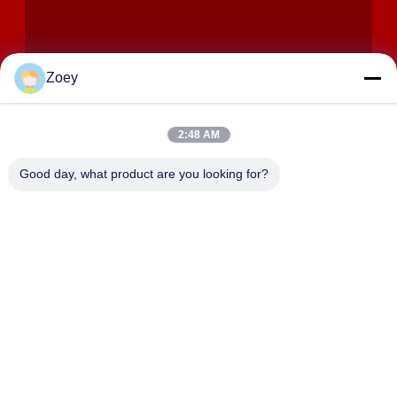
Zoey
2:48 AM
ΥΠΟΒΟΛΉ
Good day, what product are you looking for?
ΔΙΕΎΘΥΝΣΗ
358 Huida Road, Zhangyan Town, Jinshan District, Σαγκάη
SHANGHAI LWT INTELLIGENT TECHNOLOGY
CO.,LTD