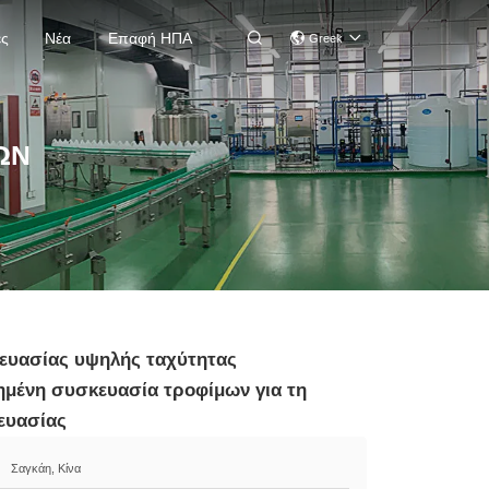
ές
Νέα
Επαφή ΗΠΑ

Greek
ΩΝ
ευασίας υψηλής ταχύτητας
μένη συσκευασία τροφίμων για τη
ευασίας
Σαγκάη, Κίνα