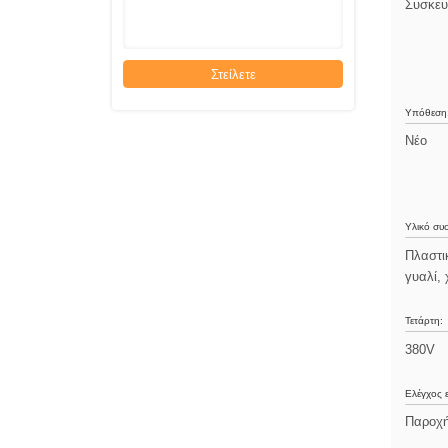
Συσκευ
Στείλετε
Υπόθεση
Νέο
Υλικό συ
Πλαστικ
γυαλί, 
Τετάρτη:
380V
Ελέγχος ε
Παροχ