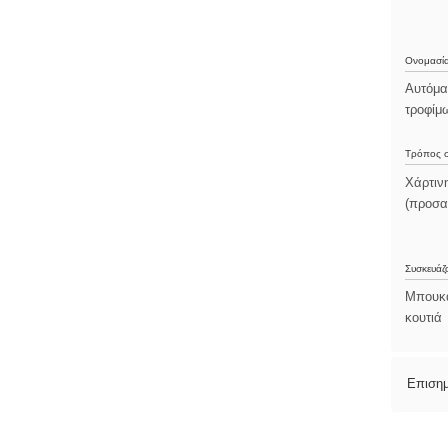
Ονομασία
Αυτόμα
τροφίμ
Τρόπος σ
Χάρτιν
(προσα
Συσκευάζ
Μπουκά
κουτιά
Επιση