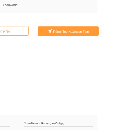
Leadworld
φή ΗΠΑ
Πάρτε Την Καλύτερη Τιμή
Τοποθεσία αίθουσας επίδειξης: