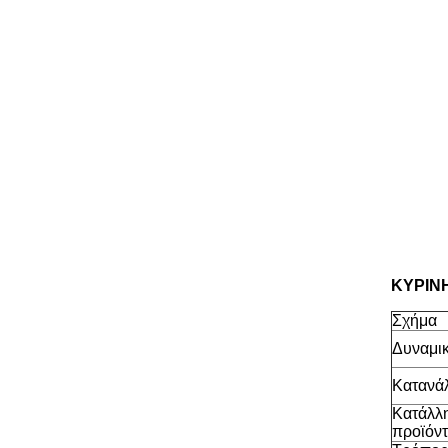
ΚΥΡΙΝ
Σχήμα
Δυναμι
Κατανά
Κατάλλ
προϊόν