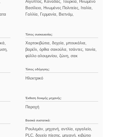
,
Αίγυπτος, Καναδάς, Τουρκία, Ηνωμένο
Βασίλειο, Ηνωμένες Πολιτείες, Ιταλία,
ατα
Γαλλία, Γερμανία, Βιετνάμ,
Τύπος συσκευασίας:
ικά,
Χαρτοκιβώτια, δοχεία, μπουκάλια,
δυση,
βαρέλι, όρθια σακούλα, τσάντες, ταινία,
φύλλο αλουμινίου, ζώνη, σακ
Τύπος οδήγησης:
Ηλεκτρικό
Έκθεση δοκιμής μηχανής:
Παροχή
Βασικά συστατικά:
Ρουλεμάν, μηχανή, αντλία, εργαλείο,
PLC, δοχείο πίεσης, μηχανή, κιβώτιο