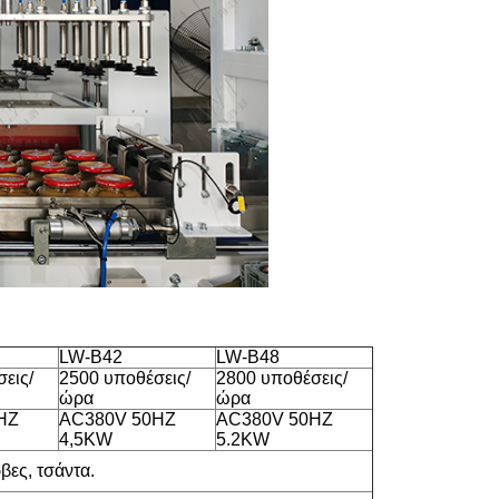
LW-B42
LW-B48
εις/
2500 υποθέσεις/
2800 υποθέσεις/
ώρα
ώρα
HZ
AC380V 50HZ
AC380V 50HZ
4,5KW
5.2KW
βες, τσάντα.