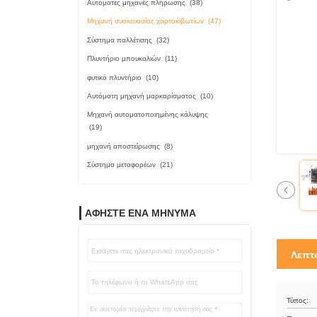
Αυτόματες μηχανές πλήρωσης
(38)
Μηχανή συσκευασίας χαρτοκιβωτίων
(47)
Σύστημα παλλέτισης
(32)
Πλυντήριο μπουκαλιών
(11)
φυτικό πλυντήριο
(10)
Αυτόματη μηχανή μαρκαρίσματος
(10)
Μηχανή αυτοματοποιημένης κάλυψης
(19)
μηχανή αποστείρωσης
(8)
Σύστημα μεταφορέων
(21)
ΑΦΗΣΤΕ ΈΝΑ ΜΗΝΥΜΑ
Λεπτ
Τύπος: