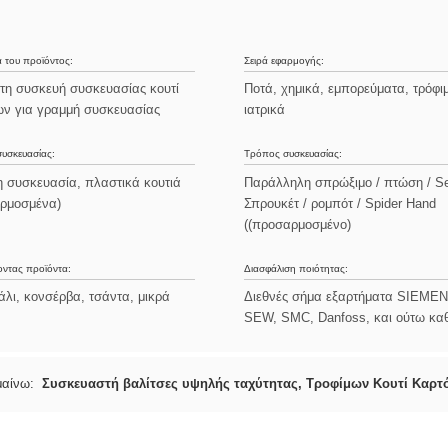
 του προϊόντος:
Σειρά εφαρμογής:
τη συσκευή συσκευασίας κουτί
Ποτά, χημικά, εμπορεύματα, τρόφι
ων για γραμμή συσκευασίας
ιατρικά
υσκευασίας:
Τρόπος συσκευασίας:
η συσκευασία, πλαστικά κουτιά
Παράλληλη σπρώξιμο / πτώση / Se
ρμοσμένα)
Σπρουκέτ / ρομπότ / Spider Hand
((προσαρμοσμένο)
οντας προϊόντα:
Διασφάλιση ποιότητας:
λι, κονσέρβα, τσάντα, μικρά
Διεθνές σήμα εξαρτήματα SIEMEN
SEW, SMC, Danfoss, και ούτω κα
μαίνω:
Συσκευαστή βαλίτσες υψηλής ταχύτητας
,
Τροφίμων Κουτί Καρτό