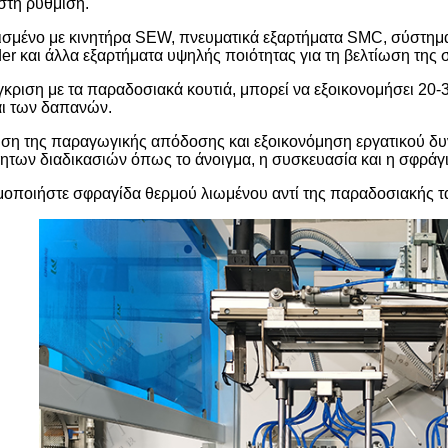
στη ρύθμιση.
σμένο με κινητήρα SEW, πνευματικά εξαρτήματα SMC, σύστημα
er και άλλα εξαρτήματα υψηλής ποιότητας για τη βελτίωση της 
γκριση με τα παραδοσιακά κουτιά, μπορεί να εξοικονομήσει 20
ι των δαπανών.
ση της παραγωγικής απόδοσης και εξοικονόμηση εργατικού δυν
νητων διαδικασιών όπως το άνοιγμα, η συσκευασία και η σφράγ
οποιήστε σφραγίδα θερμού λιωμένου αντί της παραδοσιακής ταιν