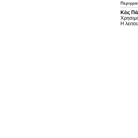
Περιγρ
Κέις Πά
Χρησιμο
Η λειτο