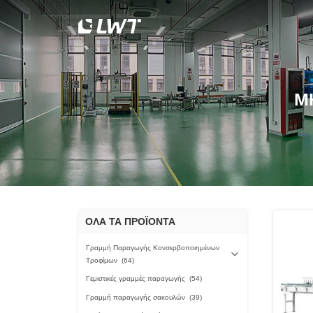
Μ
ΟΛΑ ΤΑ ΠΡΟΪΟΝΤΑ
Γραμμή Παραγωγής Κονσερβοποιημένων
Τροφίμων
(64)
Γεμιστικές γραμμές παραγωγής
(54)
Γραμμή παραγωγής σακουλών
(39)