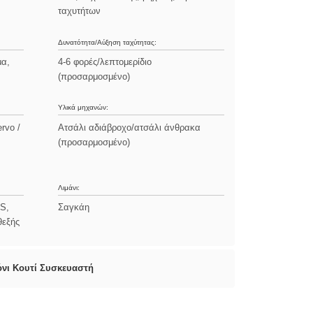
ταχυτήτων
Δυνατότητα/Αύξηση ταχύτητας:
μα,
4-6 φορές/λεπτομερίδιο
(προσαρμοσμένο)
Υλικά μηχανών:
rvo /
Ατσάλι αδιάβροχο/ατσάλι άνθρακα
(προσαρμοσμένο)
Λιμάνι:
S,
Σαγκάη
θεξής
νι Κουτί Συσκευαστή