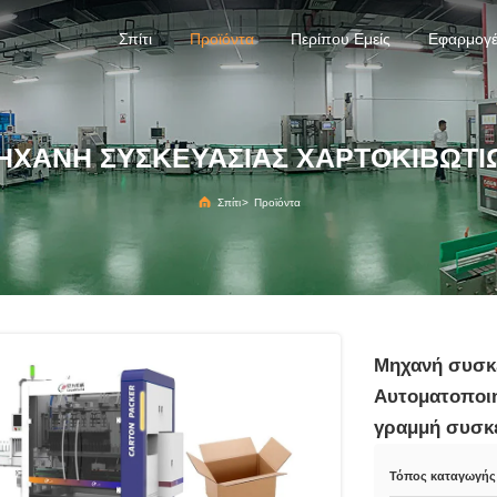
Σπίτι
Προϊόντα
Περίπου Εμείς
Εφαρμογ
ΗΧΑΝΉ ΣΥΣΚΕΥΑΣΊΑΣ ΧΑΡΤΟΚΙΒΩΤΊ
Σπίτι
>
Προϊόντα
Μηχανή συσκ
Αυτοματοποιη
γραμμή συσκ
Τόπος καταγωγής