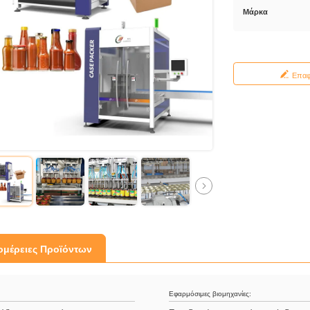
Μάρκα
Επα
ομέρειες Προϊόντων
Εφαρμόσιμες βιομηχανίες: