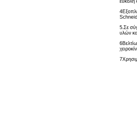
εύκολη 
4Εξοπλι
Schneid
5.Σε σύ
υλών κα
6Βελτίω
χειροκί
7Χρησιμ