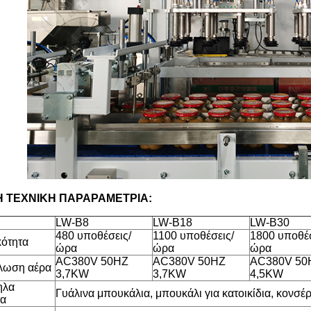
Η ΤΕΧΝΙΚΗ ΠΑΡΑΡΑΜΕΤΡΙΑ:
LW-B8
LW-B18
LW-B30
480 υποθέσεις/
1100 υποθέσεις/
1800 υποθέσ
κότητα
ώρα
ώρα
ώρα
AC380V 50HZ
AC380V 50HZ
AC380V 50
λωση αέρα
3,7KW
3,7KW
4,5KW
ηλα
Γυάλινα μπουκάλια, μπουκάλι για κατοικίδια, κονσέρ
τα