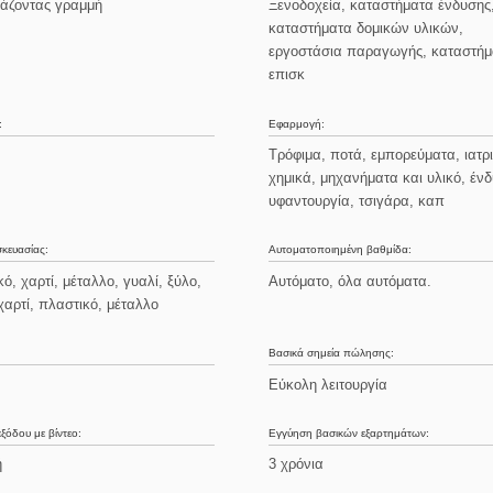
άζοντας γραμμή
Ξενοδοχεία, καταστήματα ένδυσης
καταστήματα δομικών υλικών,
εργοστάσια παραγωγής, καταστήμ
επισκ
:
Εφαρμογή:
Τρόφιμα, ποτά, εμπορεύματα, ιατρ
χημικά, μηχανήματα και υλικό, έν
υφαντουργία, τσιγάρα, καπ
σκευασίας:
Αυτοματοποιημένη βαθμίδα:
ό, χαρτί, μέταλλο, γυαλί, ξύλο,
Αυτόματο, όλα αυτόματα.
χαρτί, πλαστικό, μέταλλο
Βασικά σημεία πώλησης:
Εύκολη λειτουργία
ξόδου με βίντεο:
Εγγύηση βασικών εξαρτημάτων:
ή
3 χρόνια