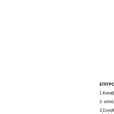
ΕΠΙΤΡ
1.Καταβ
2- απλή
3.Συνηθ