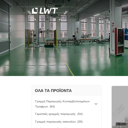
ΟΛΑ ΤΑ ΠΡΟΪΟΝΤΑ
Γραμμή Παραγωγής Κονσερβοποιημένων
Τροφίμων
(64)
Γεμιστικές γραμμές παραγωγής
(54)
Γραμμή παραγωγής σακουλών
(39)