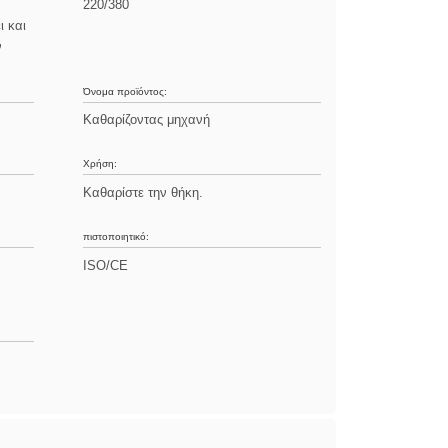
220/380
ι και
ν
Όνομα προϊόντος:
Καθαρίζοντας μηχανή
Χρήση:
Καθαρίστε την θήκη.
πιστοποιητικό:
ISO/CE