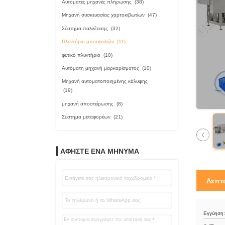
Αυτόματες μηχανές πλήρωσης
(38)
Μηχανή συσκευασίας χαρτοκιβωτίων
(47)
Σύστημα παλλέτισης
(32)
Πλυντήριο μπουκαλιών
(11)
φυτικό πλυντήριο
(10)
Αυτόματη μηχανή μαρκαρίσματος
(10)
Μηχανή αυτοματοποιημένης κάλυψης
(19)
μηχανή αποστείρωσης
(8)
Σύστημα μεταφορέων
(21)
ΑΦΗΣΤΕ ΈΝΑ ΜΗΝΥΜΑ
Λεπτ
Εγγύηση