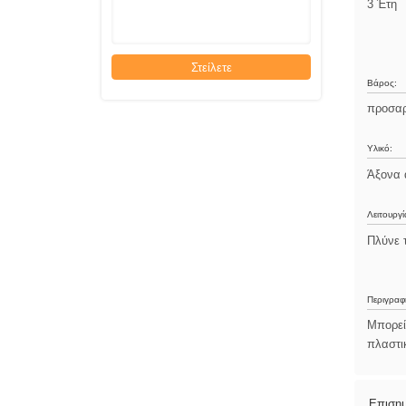
3 Έτη
Στείλετε
Βάρος:
προσα
Υλικό:
Άξονα 
Λειτουργί
Πλύνε 
Περιγραφ
Μπορεί
πλαστι
Επιση