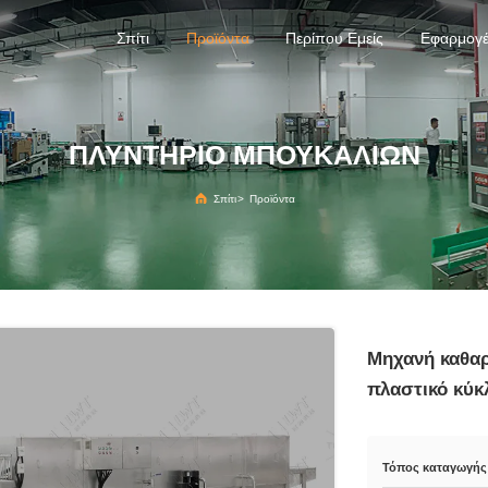
Σπίτι
Προϊόντα
Περίπου Εμείς
Εφαρμογ
ΠΛΥΝΤΉΡΙΟ ΜΠΟΥΚΑΛΙΏΝ
Σπίτι
>
Προϊόντα
Μηχανή καθα
πλαστικό κύκ
Τόπος καταγωγής