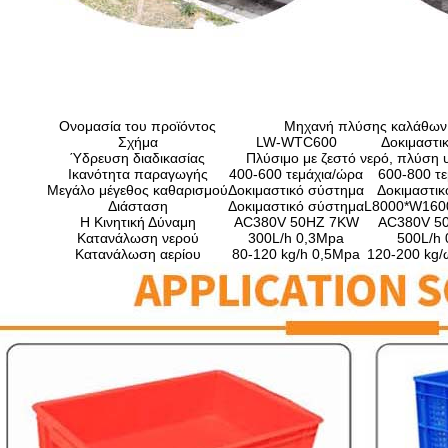
Ονομασία του προϊόντος
Μηχανή πλύσης καλάθων 
Σχήμα
LW-WTC600
Δοκιμαστι
Ύδρευση διαδικασίας
Πλύσιμο με ζεστό νερό, πλύση 
Ικανότητα παραγωγής
400-600 τεμάχια/ώρα
600-800 τ
Μεγάλο μέγεθος καθαρισμού
Δοκιμαστικό σύστημα
Δοκιμαστι
Διάσταση
Δοκιμαστικό σύστημα
L8000*W16
Η Κινητική Δύναμη
AC380V 50HZ 7KW
AC380V 5
Κατανάλωση νερού
300L/h 0,3Mpa
500L/h
Κατανάλωση αερίου
80-120 kg/h 0,5Mpa
120-200 kg