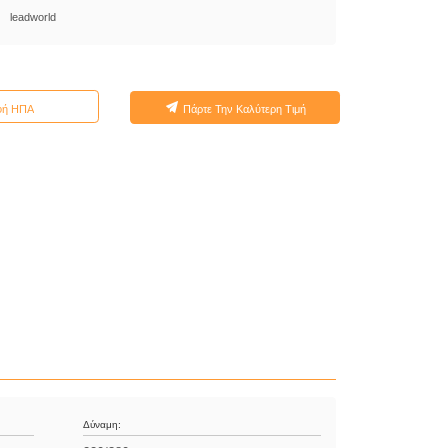
leadworld
φή ΗΠΑ
Πάρτε Την Καλύτερη Τιμή
Δύναμη: