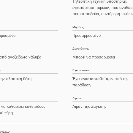
Τηλεοπτική τεχνική υποστήριξη,
εγκατάσταση τομέων, που αναθέτε
που εκπαιδεύει, συντήρηση τομέω
Μέγεθος:
ρμοσμένο
Προσαρμοσμένο
Δυνατότητα:
από ανοξείδωτο χάλυβα
Μπορεί να προσαρμόσει
α:
Εγκατάσταση:
την πλαστική θήκη.
Έχει εγκατασταθεί πριν από την
παράδοση
ή:
Λιμάνι:
 να καθαρίσει κάθε είδους
Λιμάνι της Σαγκάης
κή θήκη.
μαίνω: