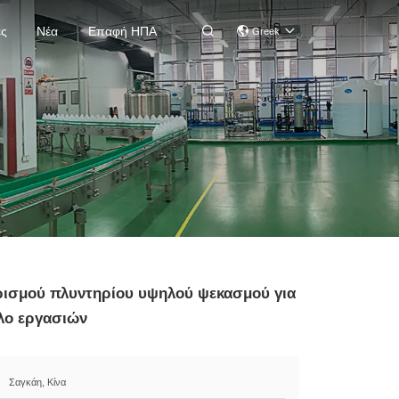
ές
Νέα
Επαφή ΗΠΑ

Greek
ρισμού πλυντηρίου υψηλού ψεκασμού για
λο εργασιών
Σαγκάη, Κίνα