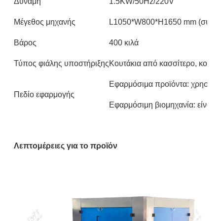
Δύναμη
1.5KW/50Hz/220V
Μέγεθος μηχανής
L1050*W800*H1650 mm (συμπερ
Βάρος
400 κιλά
Τύπος φιάλης υποστήριξης
Κουτάκια από κασσίτερο, κουτάκ
Εφαρμόσιμα προϊόντα: χρησιμοπ
Πεδίο εφαρμογής
Εφαρμόσιμη βιομηχανία: είναι ι
Λεπτομέρειες για το προϊόν