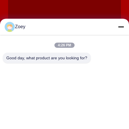
Zoey
4:26 PM
ΥΠΟΒΟΛΉ
Good day, what product are you looking for?
ΔΙΕΎΘΥΝΣΗ
358 Huida Road, Zhangyan Town, Jinshan District, Σαγκάη
SHANGHAI LWT INTELLIGENT TECHNOLOGY
CO.,LTD