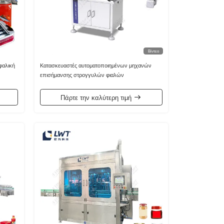
Βίντεο
φαλική
Κατασκευαστές αυτοματοποιημένων μηχανών
επισήμανσης στρογγυλών φιαλών
Πάρτε την καλύτερη τιμή