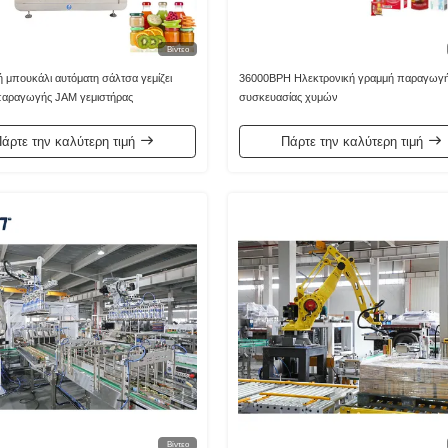
Βίντεο
 μπουκάλι αυτόματη σάλτσα γεμίζει
36000BPH Ηλεκτρονική γραμμή παραγωγ
παραγωγής JAM γεμιστήρας
συσκευασίας χυμών
άρτε την καλύτερη τιμή
Πάρτε την καλύτερη τιμή
Βίντεο