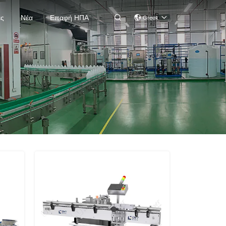
ές
Νέα
Επαφή ΗΠΑ

Greek