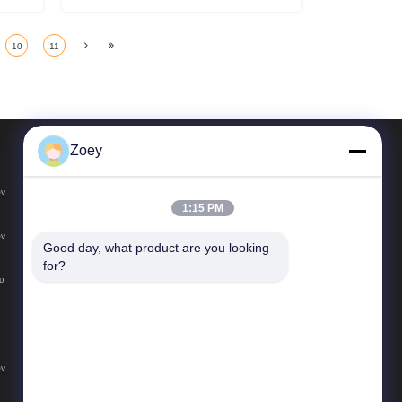
10
11
Zoey
ΠΆΡΤΕ ΤΗΝ ΑΝΑΦΟΡΆ
ων
358 Huida Road, Zhangyan Town, Jinshan District,
1:15 PM
Σαγκάη
ων
Tel:
+86-021-6769-1848
Good day, what product are you looking 
for?
E-mail:
niwei72@leadworld.cn
υ
ων