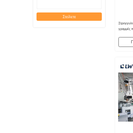
Στείλετε
Στρογγυλή
γραμμές 
Π