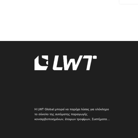
Η LWT Global μπορεί να παρέχει λύσεις για ολόκληρο
το σύνολο της αυτόματης παραγωγής
κονσερβοποιημένων, έτοιμων τροφίμων, Συστήματα
πλήρωσης και συσκευασίας.