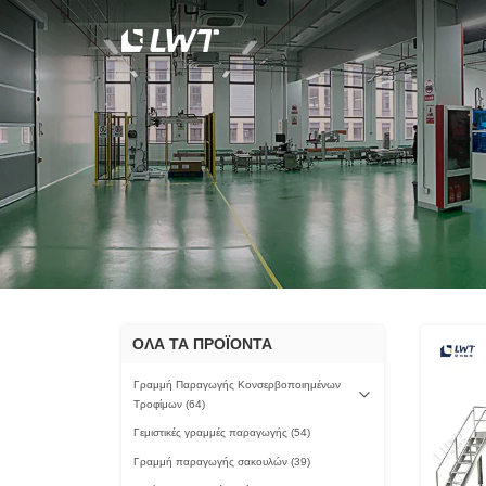
ΟΛΑ ΤΑ ΠΡΟΪΟΝΤΑ
Γραμμή Παραγωγής Κονσερβοποιημένων
Τροφίμων
(64)
Γεμιστικές γραμμές παραγωγής
(54)
Γραμμή παραγωγής σακουλών
(39)