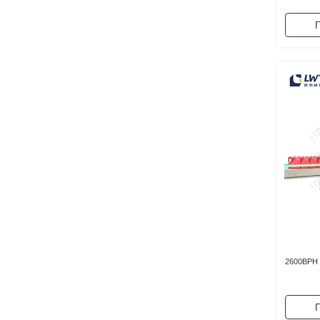
Π
2600BPH 
Π