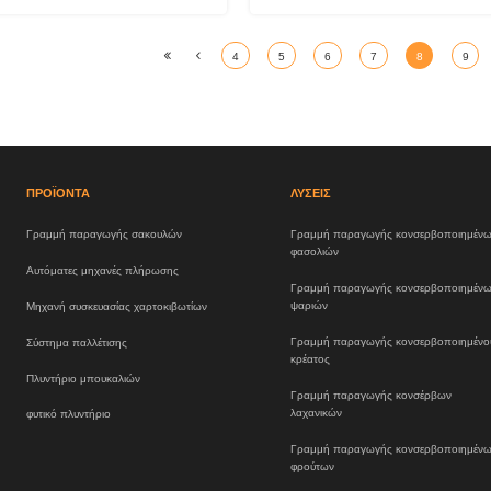
4
5
6
7
8
9
ΠΡΟΪΌΝΤΑ
ΛΎΣΕΙΣ
Γραμμή παραγωγής σακουλών
Γραμμή παραγωγής κονσερβοποιημέν
φασολιών
Αυτόματες μηχανές πλήρωσης
Γραμμή παραγωγής κονσερβοποιημέν
ψαριών
Μηχανή συσκευασίας χαρτοκιβωτίων
Γραμμή παραγωγής κονσερβοποιημένο
Σύστημα παλλέτισης
κρέατος
Πλυντήριο μπουκαλιών
Γραμμή παραγωγής κονσέρβων
λαχανικών
φυτικό πλυντήριο
Γραμμή παραγωγής κονσερβοποιημέν
φρούτων