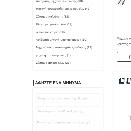
Αυτόματες μηχανές πλήρωσης
(38)
Μηχανή συσκευασίας χαρτοκιβωτίων
(47)
Σύστημα παλλέτισης
(32)
Πλυντήριο μπουκαλιών
(11)
φυτικό πλυντήριο
(10)
Μηχανή σ
Αυτόματη μηχανή μαρκαρίσματος
(10)
κρέατος σ
Μηχανή αυτοματοποιημένης κάλυψης
(19)
μηχανή αποστείρωσης
(8)
Π
Σύστημα μεταφορέων
(21)
ΑΦΗΣΤΕ ΈΝΑ ΜΗΝΥΜΑ