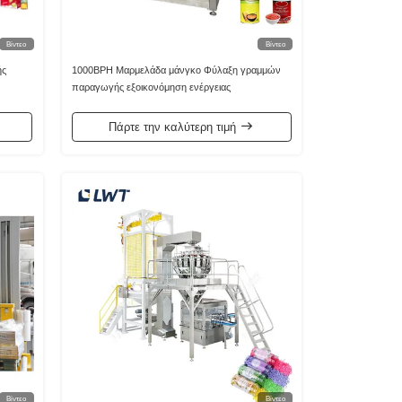
Βίντεο
Βίντεο
ής
1000BPH Μαρμελάδα μάνγκο Φύλαξη γραμμών
παραγωγής εξοικονόμηση ενέργειας
Πάρτε την καλύτερη τιμή
Βίντεο
Βίντεο