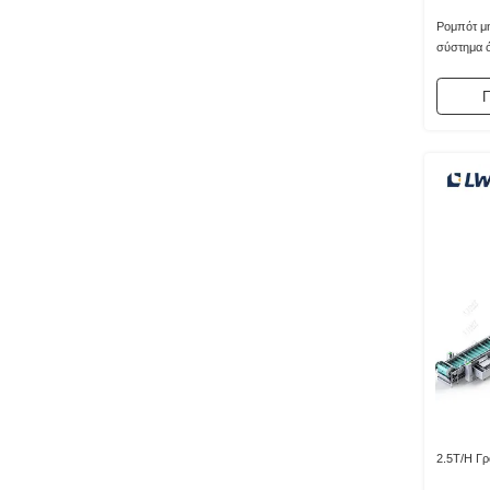
Ρομπότ μη
σύστημα ό
Π
2.5T/H Γ