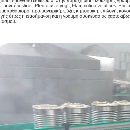
hai LeadWorld ειδικεύεται στην παροχή μιας ολόκληρης γρα
s, μανιτάρι slider, Pleurotus eryngii, Flammulina velutipes, S
με καθαρισμό, προ-μαγειρική, ψύξη, κηπουρική, επιλογή, κον
ής όπως η επισήμανση και η γραμμή συσκευασίας χαρτοκιβωτί
διασμού.