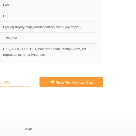
LWT
CE
Γραμμή παραγωγής κονσερβοποιημένων μανιταριών
1 σύνολο
L / C, D / A, D / P, T / T, Western Union, MoneyGram, και
σύμφωνα με τις ανάγκες σας
φή ΗΠΑ
Πάρτε Την Καλύτερη Τιμή
Αξία: