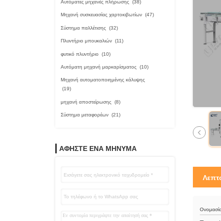
Αυτόματες μηχανές πλήρωσης
(38)
Μηχανή συσκευασίας χαρτοκιβωτίων
(47)
Σύστημα παλλέτισης
(32)
Πλυντήριο μπουκαλιών
(11)
φυτικό πλυντήριο
(10)
Αυτόματη μηχανή μαρκαρίσματος
(10)
Μηχανή αυτοματοποιημένης κάλυψης
(19)
μηχανή αποστείρωσης
(8)
Σύστημα μεταφορέων
(21)
ΑΦΗΣΤΕ ΈΝΑ ΜΗΝΥΜΑ
Λεπτ
Ονομασία