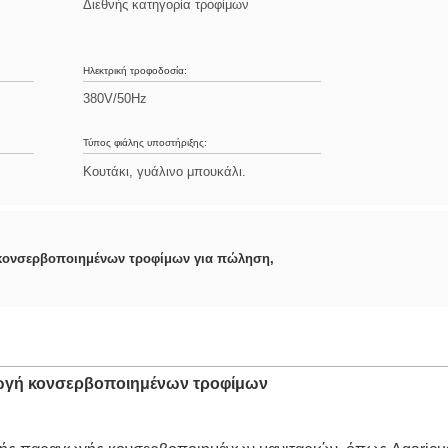
Διεθνής κατηγορία τροφίμων
Ηλεκτρική τροφοδοσία:
380V/50Hz
Τύπος φιάλης υποστήριξης:
Κουτάκι, γυάλινο μπουκάλι.
κονσερβοποιημένων τροφίμων για πώληση
,
αγωγή κονσερβοποιημένων τροφίμων