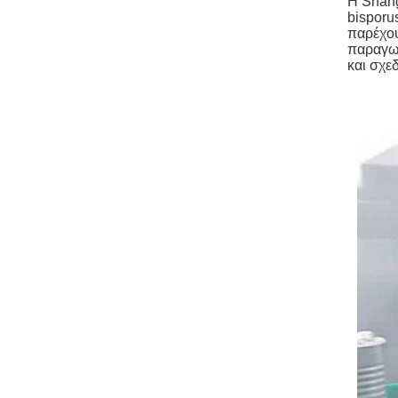
Η Shang
bisporu
παρέχου
παραγωγ
και σχε