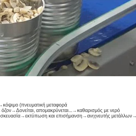
→
κόψιμο (πνευματική μεταφορά
 όζον
→
Δονείται, απομακρύνεται...
→
καθαρισμός με νερό
σκευασία
→
εκτύπωση και επισήμανση
→
ανιχνευτής μετάλλων