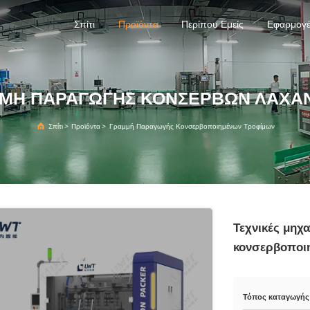
Σπίτι
Προϊόντα
Περίπου Εμείς
Εφαρμογ
ΜΉ ΠΑΡΑΓΩΓΉΣ ΚΟΝΣΈΡΒΩΝ ΛΑΧΑ
Σπίτι
>
Προϊόντα
>
Γραμμή Παραγωγής Κονσερβοποιημένων Τροφίμων
Τεχνικές μηχ
κονσερβοποι
Τόπος καταγωγής