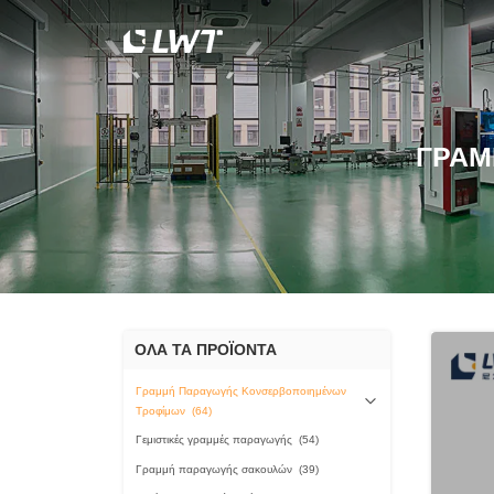
ΓΡΑΜ
ΟΛΑ ΤΑ ΠΡΟΪΟΝΤΑ
Γραμμή Παραγωγής Κονσερβοποιημένων
Τροφίμων
(64)
Γεμιστικές γραμμές παραγωγής
(54)
Γραμμή παραγωγής σακουλών
(39)