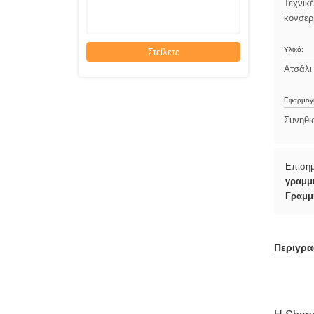
Τεχνικ
κονσερ
Υλικό:
Στείλετε
Ατσάλι
Εφαρμογ
Συνηθι
Επιση
γραμμ
Γραμμ
Περιγρ