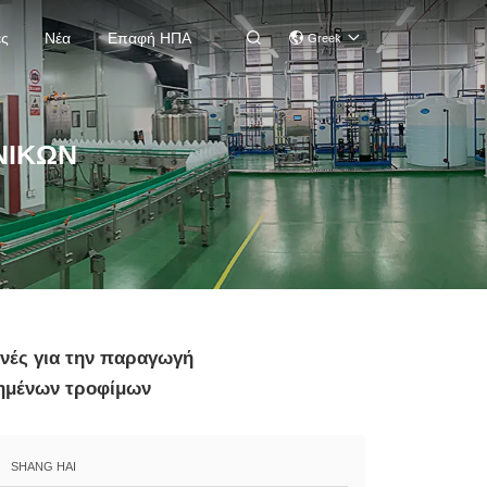
ές
Νέα
Επαφή ΗΠΑ

Greek
ΝΙΚΏΝ
ανές για την παραγωγή
ημένων τροφίμων
SHANG HAI