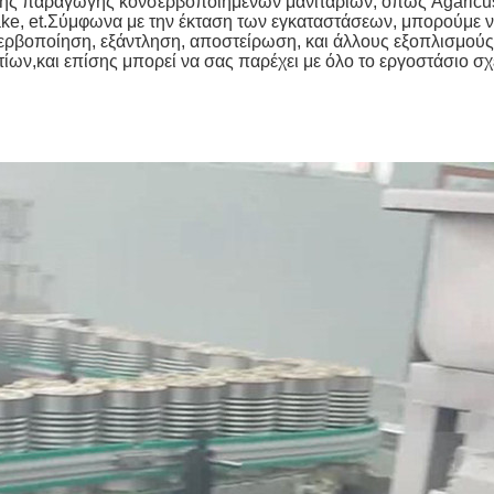
μμής παραγωγής κονσερβοποιημένων μανιταριών, όπως Agaricu
hiitake, et.Σύμφωνα με την έκταση των εγκαταστάσεων, μπορούμε 
σερβοποίηση, εξάντληση, αποστείρωση, και άλλους εξοπλισμού
ων,και επίσης μπορεί να σας παρέχει με όλο το εργοστάσιο σ