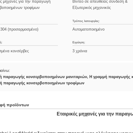
ές μηχανές για την παραγωγή
Βίντεο σε απευθείας σύνδεση &
βοποιημένων τροφίμων
Εξωτερικός μηχανικός
Τρόπος λειτουργίας:
 304 (προσαρμοσμένο)
Αυτοματοποιημένο
ή:
Εγγύηση:
σμένα κονσέρβες
3 χρόνια
μαίνω:
ή παραγωγής κονσερβοποιημένων μανιταριών
,
Η γραμμή παραγωγής 
ή παραγωγής κονσερβοποιημένων τροφίμων
αφή προϊόντων
Εταιρικές μηχανές για την παρ