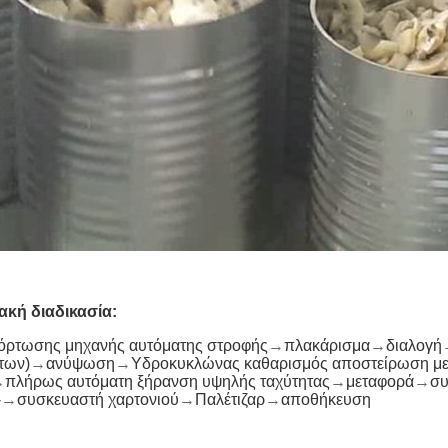
ακή διαδικασία:
φόρτωσης μηχανής αυτόματης στροφής
→
πλακάρισμα
→
διαλογή
των)
→
ανύψωση
→
Υδροκυκλώνας καθαρισμός αποστείρωση με
→
πλήρως αυτόματη ξήρανση υψηλής ταχύτητας
→
μεταφορά
→
συ
-
→
συσκευαστή χαρτονιού
→
Παλέτιζαρ
→
αποθήκευση