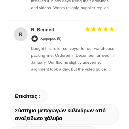
installed it in two days using their drawings
and videos. Works reliably, supplier replies
fast. Happy with it.
R. Bennett
R
Χρήσιμος (9)
Bought this roller conveyor for our warehouse
packing line. Ordered in December, arrived in
January. Our floor is slightly uneven so
alignment took a day, but the video guide
sorted it out. Sturdy frame, quiet rollers, fixed
0.5 m/s works fine for us. No complaints after
a month.
Ετικέττες：
Σύστημα μεταγωγών κυλίνδρων από
ανοξείδωτο χάλυβα